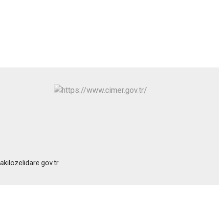
kilozelidare.gov.tr