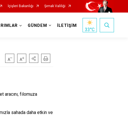
İçişleri Bakanlığı
Şırnak Valiliği
IRIMLAR
GÜNDEM
İLETİŞİM
33
°C
et aracı
nı, filomuza
rımızla sahada daha etkin ve