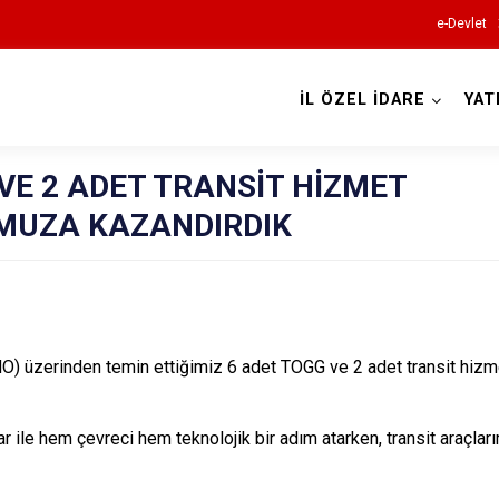
e-Devlet
İL ÖZEL İDARE
YAT
VE 2 ADET TRANSİT HİZMET
OMUZA KAZANDIRDIK
O) üzerinden temin ettiğimiz
6 adet TOGG
ve
2 adet transit hizm
lar ile hem çevreci hem teknolojik bir adım atarken, transit araçla