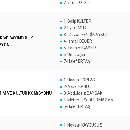
7-İsmet ÖTER
1-Galip KÜLTER
2-Eylül İMUK
3--Zozan FENDİK AYKUT
R VE BAYINDIRLIK
4-İsmail DEĞER
SYONU
5-İbrahim BAYKIR
6-Ümit aşkın
7-Halef ERTAŞ
1-Hasan TORLAK
2-Aysel KABUL
TİM VE KÜLTÜR KOMİSYONU
3-Abdulaziz BAYSAK
4-Mehmet Şerif ERMAĞAN
5-Halef ERTAŞ
1-Nevzat KAYGUSUZ