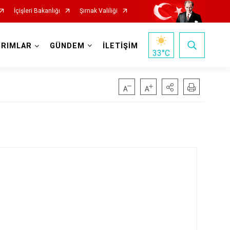
İçişleri Bakanlığı
Şırnak Valiliği
IRIMLAR
GÜNDEM
İLETİŞİM
33
°C