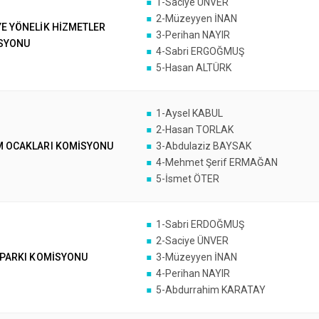
1-Saciye ÜNVER
2-Müzeyyen İNAN
YE YÖNELİK HİZMETLER
3-Perihan NAYIR
SYONU
4-Sabri ERGOĞMUŞ
5-Hasan ALTÜRK
1-Aysel KABUL
2-Hasan TORLAK
M OCAKLARI KOMİSYONU
3-Abdulaziz BAYSAK
4-Mehmet Şerif ERMAĞAN
5-İsmet ÖTER
1-Sabri ERDOĞMUŞ
2-Saciye ÜNVER
 PARKI KOMİSYONU
3-Müzeyyen İNAN
4-Perihan NAYIR
5-Abdurrahim KARATAY