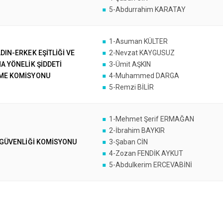
5-Abdurrahim KARATAY
1-Asuman KÜLTER
DIN-ERKEK EŞİTLİĞİ VE
2-Nevzat KAYGUSUZ
A YÖNELİK ŞİDDETİ
3-Ümit AŞKIN
ME KOMİSYONU
4-Muhammed DARGA
5-Remzi BİLİR
1-Mehmet Şerif ERMAĞAN
2-İbrahim BAYKIR
 GÜVENLİĞİ KOMİSYONU
3-Şaban CİN
4-Zozan FENDİK AYKUT
5-Abdulkerim ERCEVABİNİ