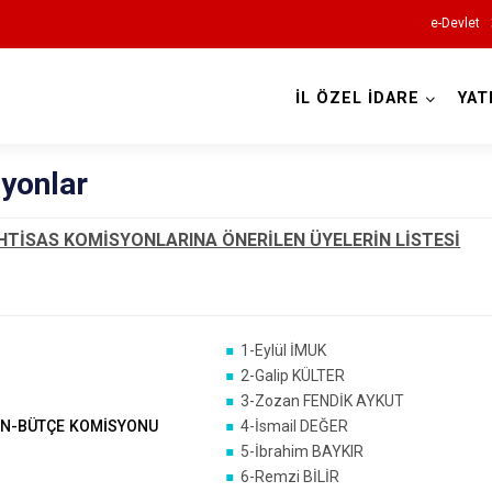
e-Devlet
İL ÖZEL İDARE
YAT
yonlar
 İHTİSAS KOMİSYONLARINA ÖNERİLEN ÜYELERİN LİSTESİ
1-Eylül İMUK
2-Galip KÜLTER
3-Zozan FENDİK AYKUT
AN-BÜTÇE KOMİSYONU
4-İsmail DEĞER
5-İbrahim BAYKIR
6-Remzi BİLİR