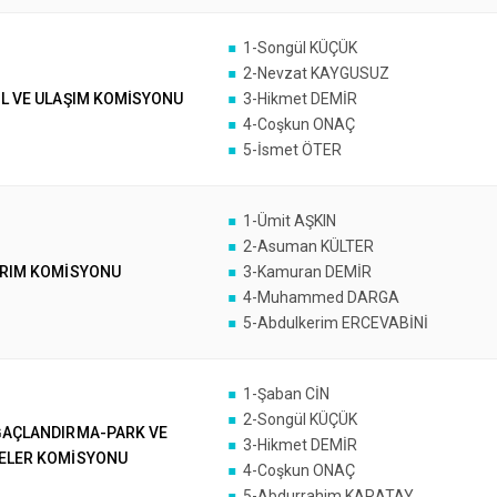
1-Songül KÜÇÜK
2-Nevzat KAYGUSUZ
OL VE ULAŞIM KOMİSYONU
3-Hikmet DEMİR
4-Coşkun ONAÇ
5-İsmet ÖTER
1-Ümit AŞKIN
2-Asuman KÜLTER
ARIM KOMİSYONU
3-Kamuran DEMİR
4-Muhammed DARGA
5-Abdulkerim ERCEVABİNİ
1-Şaban CİN
2-Songül KÜÇÜK
ĞAÇLANDIRMA-PARK VE
3-Hikmet DEMİR
ELER KOMİSYONU
4-Coşkun ONAÇ
5-Abdurrahim KARATAY