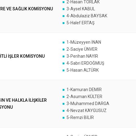
2-Hasan TORLAK
VRE VE SAĞLIK KOMİSYONU
3-Aysel KABUL
4-Abdulaziz BAYSAK
5-Halef ERTAŞ
1-Müzeyyen İNAN
2-Saciye ÜNVER
İTLİ İŞLER KOMİSYONU
3-Perihan NAYIR
4-Sabri ERDOĞMUŞ
5-Hasan ALTÜRK
1-Kamuran DEMİR
2-Asuman KÜLTER
IN VE HALKLA İLİŞKİLER
3-Muhammed DARGA
SYONU
4-Nevzat KAYGUSUZ
5-Remzi BİLİR