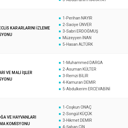
1-Perihan NAYIR
2-Saciye ÜNVER
CLİS KARARLARINI İZLEME
3-Sabri ERDOĞMUŞ
SYONU
Müzeyyen İNAN
5-Hasan ALTÜRK
1-Muhammed DARGA
2-Asuman KÜLTER
ARİ VE MALİ İŞLER
3-Remzi BİLİR
SYONU
4-Kamuran DEMİR
5-Abdulkerim ERCEVABİNİ
1-Coşkun ONAÇ
2-Songül KÜÇÜK
OĞA VE HAYVANLARI
3-Hikmet DEMİR
MA KOMİSYONU
4-Şaban CİN