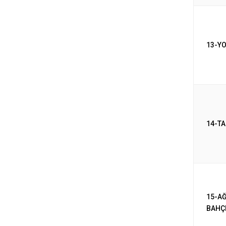
13-Y
14-T
15-A
BAHÇ