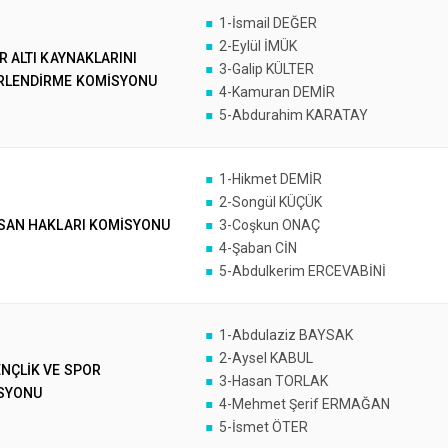
1-İsmail DEĞER
2-Eylül İMÜK
R ALTI KAYNAKLARINI
3-Galip KÜLTER
RLENDİRME KOMİSYONU
4-Kamuran DEMİR
5-Abdurahim KARATAY
1-Hikmet DEMİR
2-Songül KÜÇÜK
NSAN HAKLARI KOMİSYONU
3-Coşkun ONAÇ
4-Şaban CİN
5-Abdulkerim ERCEVABİNİ
1-Abdulaziz BAYSAK
2-Aysel KABUL
NÇLİK VE SPOR
3-Hasan TORLAK
SYONU
4-Mehmet Şerif ERMAĞAN
5-İsmet ÖTER