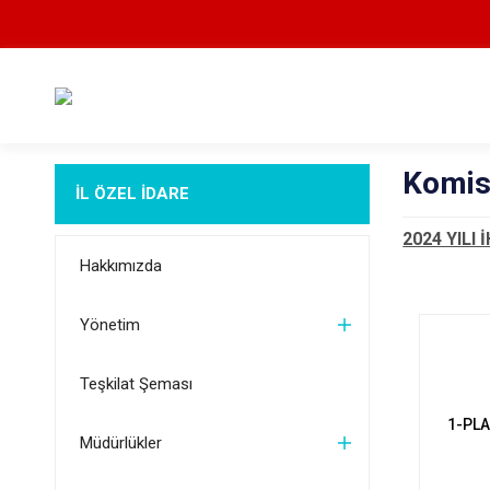
Komis
İL ÖZEL İDARE
2024 YILI
Hakkımızda
Yönetim
Teşkilat Şeması
1-PL
Müdürlükler