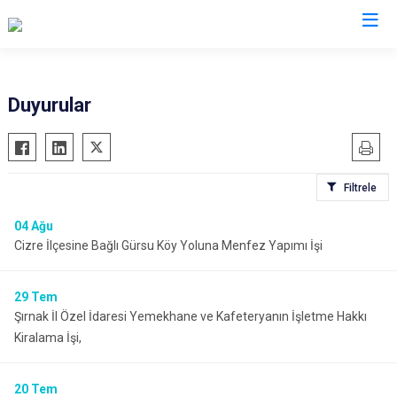
Duyurular
Filtrele
04
Ağu
Cizre İlçesine Bağlı Gürsu Köy Yoluna Menfez Yapımı İşi
29
Tem
Şırnak İl Özel İdaresi Yemekhane ve Kafeteryanın İşletme Hakkı
Kiralama İşi,
20
Tem